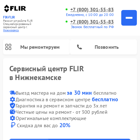
+7 (800) 301-55-83
Ежедневно, с 10:00 до 20:00
FIX-FLIR
+7 (800) 301-55-83
Ремонт устройств FLIR
Специализированный
Звонок бесплатный по РФ
cервисный центр г.
Нижнекамск
Мы ремонтируем
Позвонить
Сервисный центр FLIR
в Нижнекамске
за 30 мин
Выезд мастера на дом
бесплатно
Ремонт цифровых монокуляров FLIR
бесплатно
Диагностика в сервисном центре
Гарантия на ремонт и запчасти до 3х лет
Честные цены на ремонт - от 300 рублей
Оригинальные комплектующие
20%
Скидка для вас до