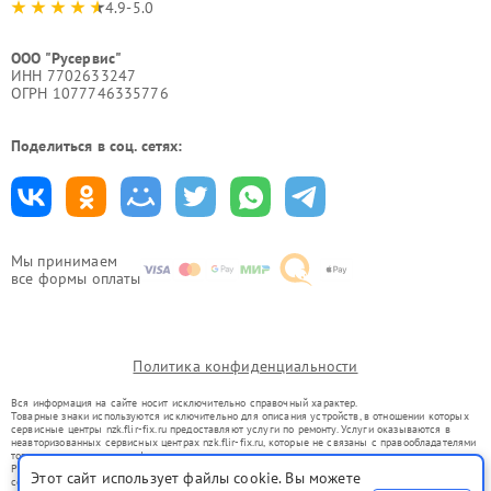
4.9-5.0
ООО "Русервис"
ИНН 7702633247
ОГРН 1077746335776
Поделиться в соц. сетях:
Мы принимаем
все формы оплаты
Политика конфиденциальности
Вся информация на сайте носит исключительно справочный характер.
Товарные знаки используются исключительно для описания устройств, в отношении которых
сервисные центры nzk.flir-fix.ru предоставляют услуги по ремонту. Услуги оказываются в
неавторизованных сервисных центрах nzk.flir-fix.ru, которые не связаны с правообладателями
товарных знаков или их официальными представителями.
Ремонт осуществляется для устройств, уже введенных в гражданский оборот в соответствии
Этот сайт использует файлы cookie. Вы можете
со статьей 1487 ГК РФ.