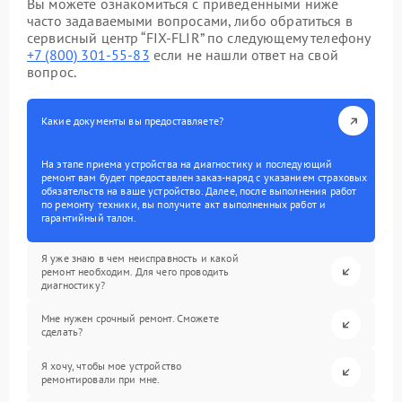
Вы можете ознакомиться с приведенными ниже
часто задаваемыми вопросами, либо обратиться в
сервисный центр “FIX-FLIR” по следующему телефону
+7 (800) 301-55-83
если не нашли ответ на свой
вопрос.
Какие документы вы предоставляете?
На этапе приема устройства на диагностику и последующий
ремонт вам будет предоставлен заказ-наряд с указанием страховых
обязательств на ваше устройство. Далее, после выполнения работ
по ремонту техники, вы получите акт выполненных работ и
гарантийный талон.
Я уже знаю в чем неисправность и какой
ремонт необходим. Для чего проводить
диагностику?
Мне нужен срочный ремонт. Сможете
сделать?
Я хочу, чтобы мое устройство
ремонтировали при мне.