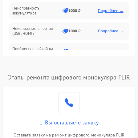
Неисправность
1000 ₽
Подробнее →
аккумулятора
Неисправность портов
1000 ₽
Подробнее →
(USB, HDMI)
Проблемы с пайкой на
1000 ₽
Подробнее →
плате
Неисправность
2800 ₽
Подробнее →
процессора
Этапы ремонта цифрового монокуляра FLIR
Повреждение внутренних
500 ₽
Подробнее →
проводов
Неисправность Wi-
1500 ₽
Подробнее →
Fi/Bluetooth модуля
1. Вы оставляете заявку
Проблемы с калибровкой
1000 ₽
Подробнее →
Оставьте заявку на ремонт цифрового монокуляра FLIR
изображения