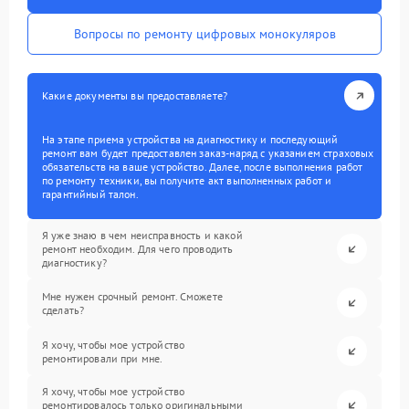
Вопросы по ремонту цифровых монокуляров
Какие документы вы предоставляете?
На этапе приема устройства на диагностику и последующий
ремонт вам будет предоставлен заказ-наряд с указанием страховых
обязательств на ваше устройство. Далее, после выполнения работ
по ремонту техники, вы получите акт выполненных работ и
гарантийный талон.
Я уже знаю в чем неисправность и какой
ремонт необходим. Для чего проводить
диагностику?
Мне нужен срочный ремонт. Сможете
сделать?
Я хочу, чтобы мое устройство
ремонтировали при мне.
Я хочу, чтобы мое устройство
ремонтировалось только оригинальными