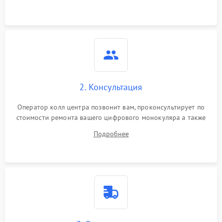
Неисправность разъемов
500 ₽
Подробнее →
(MicroSD, AV)
Неисправность системы
2000 ₽
Подробнее →
стабилизации
Проблемы с заземлением
2. Консультация
1000 ₽
Подробнее →
Оператор колл центра позвонит вам, проконсультирует по
Повреждение печатной
2800 ₽
Подробнее →
стоимости ремонта вашего цифрового монокуляра а также
платы
ответит на все ваши вопросы.
Подробнее
Неисправность кнопок
500 ₽
Подробнее →
управления