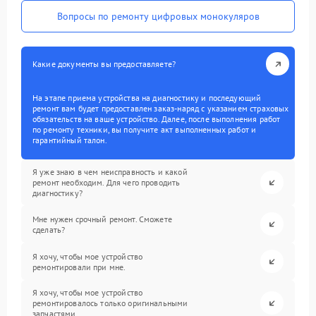
Вопросы по ремонту цифровых монокуляров
Какие документы вы предоставляете?
На этапе приема устройства на диагностику и последующий
ремонт вам будет предоставлен заказ-наряд с указанием страховых
обязательств на ваше устройство. Далее, после выполнения работ
по ремонту техники, вы получите акт выполненных работ и
гарантийный талон.
Я уже знаю в чем неисправность и какой
ремонт необходим. Для чего проводить
диагностику?
Мне нужен срочный ремонт. Сможете
сделать?
Я хочу, чтобы мое устройство
ремонтировали при мне.
Я хочу, чтобы мое устройство
ремонтировалось только оригинальными
запчастями.