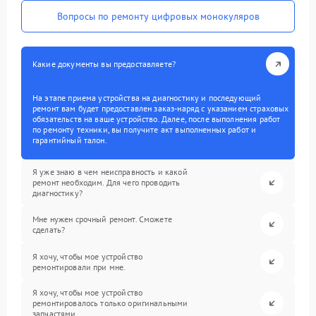
Вопросы по ремонту цифровых монокуляров
Какие документы вы предоставляете?
На этапе приема устройства на диагностику и последующий
ремонт вам будет предоставлен заказ-наряд с указанием страховых
обязательств на ваше устройство. Далее, после выполнения работ
по ремонту техники, вы получите акт выполненных работ и
гарантийный талон.
Я уже знаю в чем неисправность и какой
ремонт необходим. Для чего проводить
диагностику?
Мне нужен срочный ремонт. Сможете
сделать?
Я хочу, чтобы мое устройство
ремонтировали при мне.
Я хочу, чтобы мое устройство
ремонтировалось только оригинальными
запчастями.