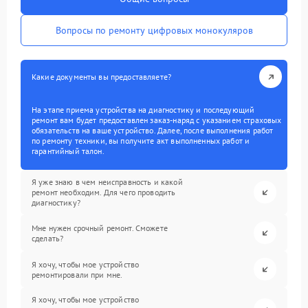
Вопросы по ремонту цифровых монокуляров
Какие документы вы предоставляете?
На этапе приема устройства на диагностику и последующий
ремонт вам будет предоставлен заказ-наряд с указанием страховых
обязательств на ваше устройство. Далее, после выполнения работ
по ремонту техники, вы получите акт выполненных работ и
гарантийный талон.
Я уже знаю в чем неисправность и какой
ремонт необходим. Для чего проводить
диагностику?
Мне нужен срочный ремонт. Сможете
сделать?
Я хочу, чтобы мое устройство
ремонтировали при мне.
Я хочу, чтобы мое устройство