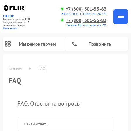
+7 (800) 301-55-83
Ежедневно, с 10:00 до 20:00
FIX-FLIR
+7 (800) 301-55-83
Ремонт устройств FLIR
Специализированный
Звонок бесплатный по РФ
cервисный центр г.
Нижнекамск
Мы ремонтируем
Позвонить
Главная
FAQ
FAQ
Ремонт цифровых монокуляров FLIR
FAQ. Ответы на вопросы