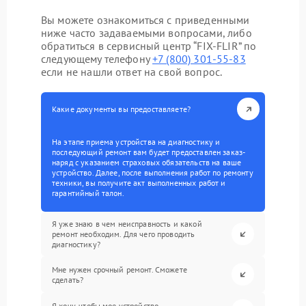
Вы можете ознакомиться с приведенными
ниже часто задаваемыми вопросами, либо
обратиться в сервисный центр “FIX-FLIR” по
следующему телефону
+7 (800) 301-55-83
если не нашли ответ на свой вопрос.
Какие документы вы предоставляете?
На этапе приема устройства на диагностику и
последующий ремонт вам будет предоставлен заказ-
наряд с указанием страховых обязательств на ваше
устройство. Далее, после выполнения работ по ремонту
техники, вы получите акт выполненных работ и
гарантийный талон.
Я уже знаю в чем неисправность и какой
ремонт необходим. Для чего проводить
диагностику?
Мне нужен срочный ремонт. Сможете
сделать?
Я хочу, чтобы мое устройство