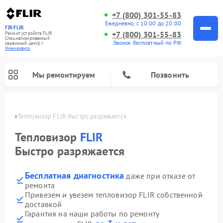
+7 (800) 301-55-83
Ежедневно, с 10:00 до 20:00
FIX-FLIR
+7 (800) 301-55-83
Ремонт устройств FLIR
Специализированный
Звонок бесплатный по РФ
cервисный центр г.
Нижнекамск
Мы ремонтируем
Позвонить
амске
Тепловизор FLIR быстро разряжается
Ремонт цифровых монокуляров FLIR
Тепловизор
FLIR
Быстро разряжается
Бесплатная диагностика
даже при отказе от
ремонта
Привезем и увезем тепловизор FLIR собственной
доставкой
Гарантия на наши работы по ремонту