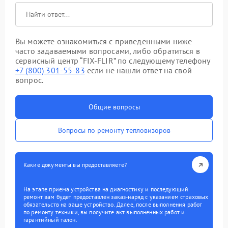
Вы можете ознакомиться с приведенными ниже
часто задаваемыми вопросами, либо обратиться в
сервисный центр “FIX-FLIR” по следующему телефону
+7 (800) 301-55-83
если не нашли ответ на свой
вопрос.
Общие вопросы
Вопросы по ремонту тепловизоров
Какие документы вы предоставляете?
На этапе приема устройства на диагностику и последующий
ремонт вам будет предоставлен заказ-наряд с указанием страховых
обязательств на ваше устройство. Далее, после выполнения работ
по ремонту техники, вы получите акт выполненных работ и
гарантийный талон.