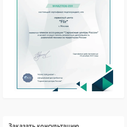
проверяют актуальность версии прошивки.
Способы устранения
неисправности
В зависимости от выявленной причины ремонт FLIR
может включать:
установку новой аккумуляторной батареи
оригинального производства;
калибровку системы энергопотребления;
замену неисправных электронных компонентов.
Обращение в авторизованный сервисный центр
FLIR гарантирует использование
сертифицированных запчастей и соблюдение
заводских стандартов ремонта.
Заказать консультацию