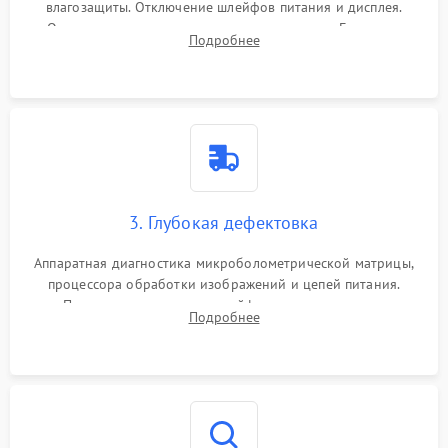
влагозащиты. Отключение шлейфов питания и дисплея.
Очистка внутренних плат от окислов и пыли. Бережная
Подробнее
обработка германиевого объектива специализированными
растворами.
3. Глубокая дефектовка
Аппаратная диагностика микроболометрической матрицы,
процессора обработки изображений и цепей питания.
Проверка целостности шлейфов, модуля памяти и
Подробнее
интерфейсов связи. Выявление сгоревших SMD-компонентов
на плате.