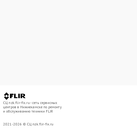
СЦ nzk.flir-fix.ru - сеть сервисных
центров в Нижнекамске по ремонту
и обслуживанию техники FLIR
2021-2026 © СЦ nzk.flir-fix.ru