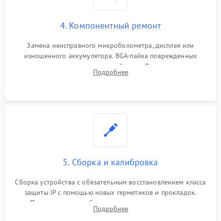
4. Компонентный ремонт
Замена неисправного микроболометра, дисплея или
изношенного аккумулятора. BGA-пайка поврежденных
контроллеров на материнской плате. Восстановление
Подробнее
разъемов и кнопок, замена поврежденных элементов
корпуса.
5. Сборка и калибровка
Сборка устройства с обязательным восстановлением класса
защиты IP с помощью новых герметиков и прокладок.
Программная калибровка матрицы по эталонному
Подробнее
абсолютно черному телу для точного измерения температур.