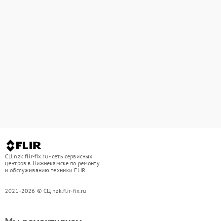
СЦ nzk.flir-fix.ru - сеть сервисных
центров в Нижнекамске по ремонту
и обслуживанию техники FLIR
2021-2026 © СЦ nzk.flir-fix.ru