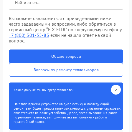
Вы можете ознакомиться с приведенными ниже
часто задаваемыми вопросами, либо обратиться в
сервисный центр “FIX-FLIR” по следующему телефону
+7 (800) 301-55-83
если не нашли ответ на свой
вопрос.
Общие вопросы
Вопросы по ремонту тепловизоров
Какие документы вы предоставляете?
На этапе приема устройства на диагностику и последующий
ремонт вам будет предоставлен заказ-наряд с указанием страховых
обязательств на ваше устройство. Далее, после выполнения работ
по ремонту техники, вы получите акт выполненных работ и
гарантийный талон.