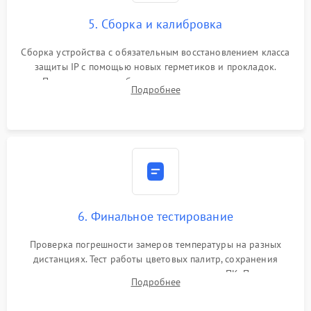
5. Сборка и калибровка
Сборка устройства с обязательным восстановлением класса
защиты IP с помощью новых герметиков и прокладок.
Программная калибровка матрицы по эталонному
Подробнее
абсолютно черному телу для точного измерения температур.
6. Финальное тестирование
Проверка погрешности замеров температуры на разных
дистанциях. Тест работы цветовых палитр, сохранения
термограмм в память и передачи данных на ПК. Проверка
Подробнее
автономности работы и итоговый контроль качества.