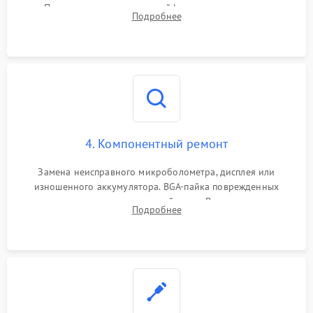
Проверка целостности шлейфов, модуля памяти и
Подробнее
интерфейсов связи. Выявление сгоревших SMD-компонентов
на плате.
4. Компонентный ремонт
Замена неисправного микроболометра, дисплея или
изношенного аккумулятора. BGA-пайка поврежденных
контроллеров на материнской плате. Восстановление
Подробнее
разъемов и кнопок, замена поврежденных элементов
корпуса.