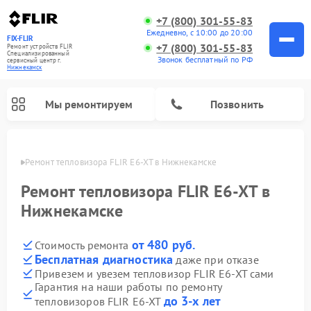
+7 (800) 301-55-83
Ежедневно, с 10:00 до 20:00
FIX-FLIR
+7 (800) 301-55-83
Ремонт устройств FLIR
Специализированный
Звонок бесплатный по РФ
cервисный центр г.
Нижнекамск
Мы ремонтируем
Позвонить
амске
Ремонт тепловизора FLIR E6-XT в Нижнекамске
Ремонт цифровых монокуляров FLIR
Ремонт тепловизора FLIR E6-XT в
Нижнекамске
от 480 руб.
Стоимость ремонта
Бесплатная диагностика
даже при отказе
Привезем и увезем тепловизор FLIR E6-XT сами
Гарантия на наши работы по ремонту
до 3-х лет
тепловизоров FLIR E6-XT