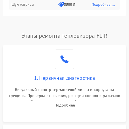
Шум матрицы
3500 ₽
Подробнее →
Проблемы питания
Температурные проблемы
Сбои коммуникаций и интерфейсов
Этапы ремонта тепловизора FLIR
Программные сбои
Проблемы с объективом
1. Первичная диагностика
Экран (дисплей)
Визуальный осмотр германиевой линзы и корпуса на
трещины. Проверка включения, реакции кнопок и разъемов
зарядки. Оценка вывода тепловой сигнатуры на экран,
Подробнее
проверка базовых функций и считывание системных
ошибок.