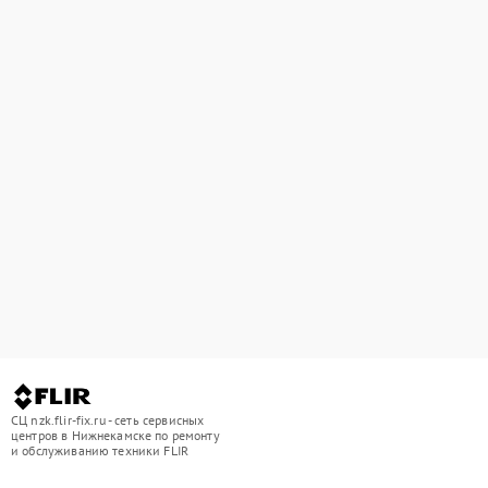
СЦ nzk.flir-fix.ru - сеть сервисных
центров в Нижнекамске по ремонту
и обслуживанию техники FLIR