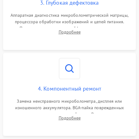
3. Глубокая дефектовка
Аппаратная диагностика микроболометрической матрицы,
процессора обработки изображений и цепей питания.
Проверка целостности шлейфов, модуля памяти и
Подробнее
интерфейсов связи. Выявление сгоревших SMD-компонентов
на плате.
4. Компонентный ремонт
Замена неисправного микроболометра, дисплея или
изношенного аккумулятора. BGA-пайка поврежденных
контроллеров на материнской плате. Восстановление
Подробнее
разъемов и кнопок, замена поврежденных элементов
корпуса.