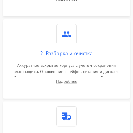
проверка базовых функций и считывание системных
ошибок.
2. Разборка и очистка
Аккуратное вскрытие корпуса с учетом сохранения
влагозащиты. Отключение шлейфов питания и дисплея.
Очистка внутренних плат от окислов и пыли. Бережная
Подробнее
обработка германиевого объектива специализированными
растворами.