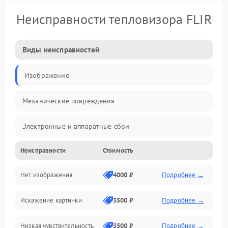
Неисправности тепловизора FLIR
Виды неисправностей
Изображение
Механические повреждения
Электронные и аппаратные сбои
Неисправности
Стоимость
Неисправности сенсора и оптики
Нет изображения
4000 ₽
Подробнее →
Программные ошибки
Искажение картинки
3500 ₽
Подробнее →
Электропитание
Низкая чувствительность
3500 ₽
Подробнее →