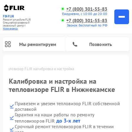
+7 (800) 301-55-83
Ежедневно, с 10:00 до 20:00
FIX-FLIR
+7 (800) 301-55-83
Ремонт устройств FLIR
Специализированный
Звонок бесплатный по РФ
cервисный центр г.
Нижнекамск
Мы ремонтируем
Позвонить
ке
Тепловизор FLIR калибровка и настройка
Ремонт цифровых монокуляров FLIR
Калибровка и настройка на
тепловизоре FLIR в Нижнекамске
Привезем и увезем тепловизор FLIR собственной
доставкой
Гарантия на наши работы по ремонту
до 3-х лет
тепловизоров FLIR
Срочный ремонт тепловизоров FLIR в течении