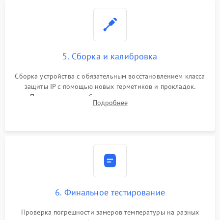
5. Сборка и калибровка
Сборка устройства с обязательным восстановлением класса
защиты IP с помощью новых герметиков и прокладок.
Программная калибровка матрицы по эталонному
Подробнее
абсолютно черному телу для точного измерения температур.
6. Финальное тестирование
Проверка погрешности замеров температуры на разных