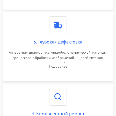
растворами.
3. Глубокая дефектовка
Аппаратная диагностика микроболометрической матрицы,
процессора обработки изображений и цепей питания.
Проверка целостности шлейфов, модуля памяти и
Подробнее
интерфейсов связи. Выявление сгоревших SMD-компонентов
на плате.
4. Компонентный ремонт