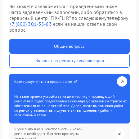
Вы можете ознакомиться с приведенными ниже
часто задаваемыми вопросами, либо обратиться в
сервисный центр “FIX-FLIR” по следующему телефону
+7 (800) 301-55-83
если не нашли ответ на свой
вопрос.
Общие вопросы
Вопросы по ремонту тепловизоров
Какие документы вы предоставляете?
На этапе приема устройства на диагностику и последующий
ремонт вам будет предоставлен заказ-наряд с указанием страховых
обязательств на ваше устройство. Далее, после выполнения работ
по ремонту техники, вы получите акт выполненных работ и
гарантийный талон.
Я уже знаю в чем неисправность и какой
ремонт необходим. Для чего проводить
диагностику?