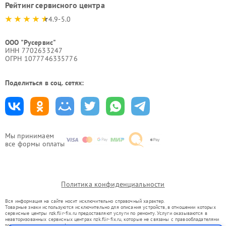
Рейтинг сервисного центра
4.9-5.0
ООО "Русервис"
ИНН 7702633247
ОГРН 1077746335776
Поделиться в соц. сетях:
Мы принимаем
все формы оплаты
Политика конфиденциальности
Вся информация на сайте носит исключительно справочный характер.
Товарные знаки используются исключительно для описания устройств, в отношении которых
сервисные центры nzk.flir-fix.ru предоставляют услуги по ремонту. Услуги оказываются в
неавторизованных сервисных центрах nzk.flir-fix.ru, которые не связаны с правообладателями
товарных знаков или их официальными представителями.