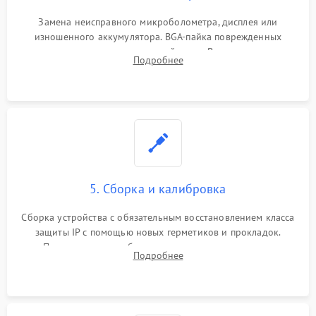
Замена неисправного микроболометра, дисплея или
изношенного аккумулятора. BGA-пайка поврежденных
контроллеров на материнской плате. Восстановление
Подробнее
разъемов и кнопок, замена поврежденных элементов
корпуса.
5. Сборка и калибровка
Сборка устройства с обязательным восстановлением класса
защиты IP с помощью новых герметиков и прокладок.
Программная калибровка матрицы по эталонному
Подробнее
абсолютно черному телу для точного измерения температур.