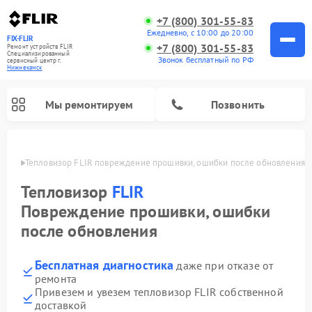
+7 (800) 301-55-83
Ежедневно, с 10:00 до 20:00
FIX-FLIR
+7 (800) 301-55-83
Ремонт устройств FLIR
Специализированный
Звонок бесплатный по РФ
cервисный центр г.
Нижнекамск
Мы ремонтируем
Позвонить
амске
Тепловизор FLIR повреждение прошивки, ошибки после обновления
Ремонт цифровых монокуляров FLIR
Тепловизор
FLIR
Повреждение прошивки, ошибки
после обновления
Бесплатная диагностика
даже при отказе от
ремонта
Привезем и увезем тепловизор FLIR собственной
доставкой