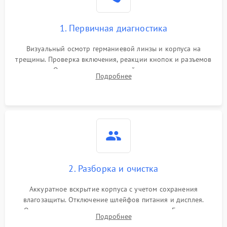
1. Первичная диагностика
Визуальный осмотр германиевой линзы и корпуса на
трещины. Проверка включения, реакции кнопок и разъемов
зарядки. Оценка вывода тепловой сигнатуры на экран,
Подробнее
проверка базовых функций и считывание системных
ошибок.
2. Разборка и очистка
Аккуратное вскрытие корпуса с учетом сохранения
влагозащиты. Отключение шлейфов питания и дисплея.
Очистка внутренних плат от окислов и пыли. Бережная
Подробнее
обработка германиевого объектива специализированными