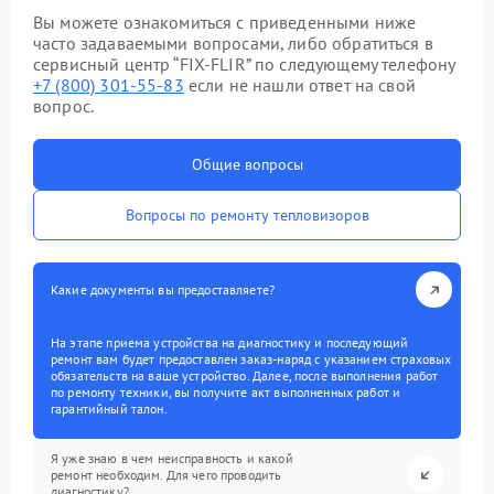
Вы можете ознакомиться с приведенными ниже
часто задаваемыми вопросами, либо обратиться в
сервисный центр “FIX-FLIR” по следующему телефону
+7 (800) 301-55-83
если не нашли ответ на свой
вопрос.
Общие вопросы
Вопросы по ремонту тепловизоров
Какие документы вы предоставляете?
На этапе приема устройства на диагностику и последующий
ремонт вам будет предоставлен заказ-наряд с указанием страховых
обязательств на ваше устройство. Далее, после выполнения работ
по ремонту техники, вы получите акт выполненных работ и
гарантийный талон.
Я уже знаю в чем неисправность и какой
ремонт необходим. Для чего проводить
диагностику?