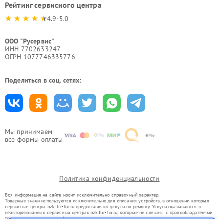
Рейтинг сервисного центра
4.9-5.0
ООО "Русервис"
ИНН 7702633247
ОГРН 1077746335776
Поделиться в соц. сетях:
Мы принимаем
все формы оплаты
Политика конфиденциальности
Вся информация на сайте носит исключительно справочный характер.
Товарные знаки используются исключительно для описания устройств, в отношении которых
сервисные центры nzk.flir-fix.ru предоставляют услуги по ремонту. Услуги оказываются в
неавторизованных сервисных центрах nzk.flir-fix.ru, которые не связаны с правообладателями
товарных знаков или их официальными представителями.