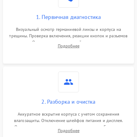
1. Первичная диагностика
Визуальный осмотр германиевой линзы и корпуса на
трещины. Проверка включения, реакции кнопок и разъемов
зарядки. Оценка вывода тепловой сигнатуры на экран,
Подробнее
проверка базовых функций и считывание системных
ошибок.
2. Разборка и очистка
Аккуратное вскрытие корпуса с учетом сохранения
влагозащиты. Отключение шлейфов питания и дисплея.
Очистка внутренних плат от окислов и пыли. Бережная
Подробнее
обработка германиевого объектива специализированными