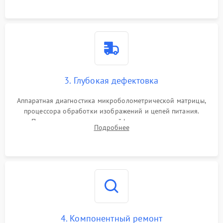
растворами.
3. Глубокая дефектовка
Аппаратная диагностика микроболометрической матрицы,
процессора обработки изображений и цепей питания.
Проверка целостности шлейфов, модуля памяти и
Подробнее
интерфейсов связи. Выявление сгоревших SMD-компонентов
на плате.
4. Компонентный ремонт