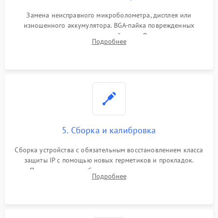
Замена неисправного микроболометра, дисплея или
изношенного аккумулятора. BGA-пайка поврежденных
контроллеров на материнской плате. Восстановление
Подробнее
разъемов и кнопок, замена поврежденных элементов
корпуса.
5. Сборка и калибровка
Сборка устройства с обязательным восстановлением класса
защиты IP с помощью новых герметиков и прокладок.
Программная калибровка матрицы по эталонному
Подробнее
абсолютно черному телу для точного измерения температур.