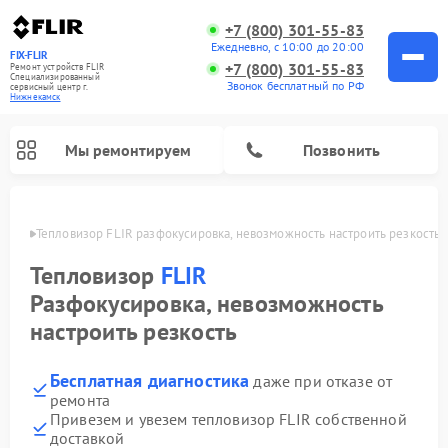
+7 (800) 301-55-83
Ежедневно, с 10:00 до 20:00
FIX-FLIR
+7 (800) 301-55-83
Ремонт устройств FLIR
Специализированный
Звонок бесплатный по РФ
cервисный центр г.
Нижнекамск
Мы ремонтируем
Позвонить
амске
Тепловизор FLIR разфокусировка, невозможность настроить резкость
Ремонт цифровых монокуляров FLIR
Тепловизор
FLIR
Разфокусировка, невозможность
настроить резкость
Бесплатная диагностика
даже при отказе от
ремонта
Привезем и увезем тепловизор FLIR собственной
доставкой