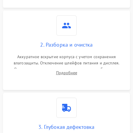
2. Разборка и очистка
Аккуратное вскрытие корпуса с учетом сохранения
влагозащиты. Отключение шлейфов питания и дисплея.
Очистка внутренних плат от окислов и пыли. Бережная
Подробнее
обработка германиевого объектива специализированными
растворами.
3. Глубокая дефектовка