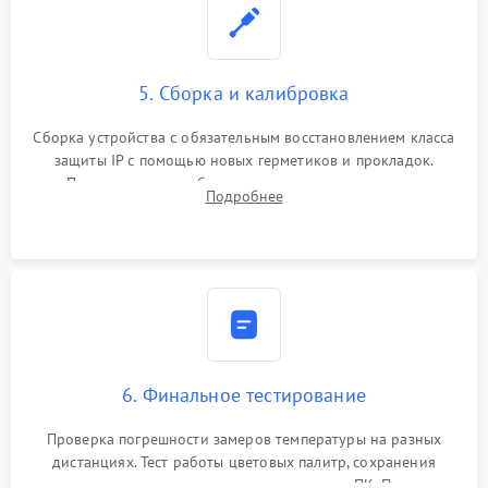
5. Сборка и калибровка
Сборка устройства с обязательным восстановлением класса
защиты IP с помощью новых герметиков и прокладок.
Программная калибровка матрицы по эталонному
Подробнее
абсолютно черному телу для точного измерения температур.
6. Финальное тестирование
Проверка погрешности замеров температуры на разных
дистанциях. Тест работы цветовых палитр, сохранения
термограмм в память и передачи данных на ПК. Проверка