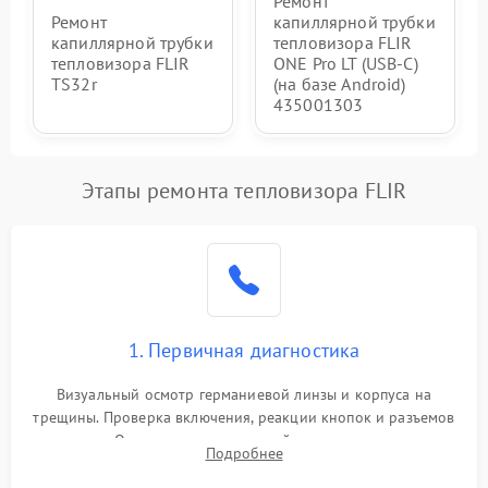
Ремонт
Ремонт
капиллярной трубки
капиллярной трубки
тепловизора FLIR
тепловизора FLIR
ONE Pro LT (USB-C)
TS32r
(на базе Android)
435001303
Этапы ремонта тепловизора FLIR
1. Первичная диагностика
Визуальный осмотр германиевой линзы и корпуса на
трещины. Проверка включения, реакции кнопок и разъемов
зарядки. Оценка вывода тепловой сигнатуры на экран,
Подробнее
проверка базовых функций и считывание системных
ошибок.