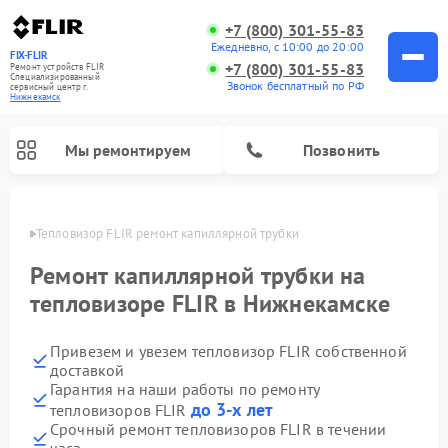
+7 (800) 301-55-83
Ежедневно, с 10:00 до 20:00
FIX-FLIR
+7 (800) 301-55-83
Ремонт устройств FLIR
Специализированный
Звонок бесплатный по РФ
cервисный центр г.
Нижнекамск
Мы ремонтируем
Позвонить
амске
Тепловизор FLIR ремонт капиллярной трубки
Ремонт цифровых монокуляров FLIR
Ремонт капиллярной трубки на
тепловизоре FLIR в Нижнекамске
Привезем и увезем тепловизор FLIR собственной
доставкой
Гарантия на наши работы по ремонту
до 3-х лет
тепловизоров FLIR
Срочный ремонт тепловизоров FLIR в течении