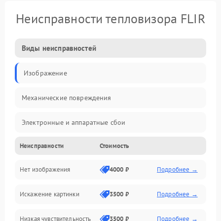
Неисправности тепловизора FLIR
Виды неисправностей
Изображение
Механические повреждения
Электронные и аппаратные сбои
Неисправности
Стоимость
Неисправности сенсора и оптики
Нет изображения
4000 ₽
Подробнее →
Программные ошибки
Искажение картинки
3500 ₽
Подробнее →
Электропитание
Низкая чувствительность
3500 ₽
Подробнее →