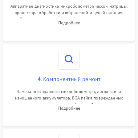
Аппаратная диагностика микроболометрической матрицы,
процессора обработки изображений и цепей питания.
Проверка целостности шлейфов, модуля памяти и
Подробнее
интерфейсов связи. Выявление сгоревших SMD-компонентов
на плате.
4. Компонентный ремонт
Замена неисправного микроболометра, дисплея или
изношенного аккумулятора. BGA-пайка поврежденных
контроллеров на материнской плате. Восстановление
Подробнее
разъемов и кнопок, замена поврежденных элементов
корпуса.