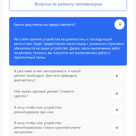
Вопросы по ремонту тепловизоров
Какие документы вы предоставляете?
На этапе приема устройства на диагностику и последующий
ремонт вам будет предоставлен заказ-наряд с указанием страховых
обязательств на ваше устройство. Далее, после выполнения работ
по ремонту техники, вы получите акт выполненных работ и
гарантийный талон.
Я уже знаю в чем неисправность и какой
ремонт необходим. Для чего проводить
диагностику?
Мне нужен срочный ремонт. Сможете
сделать?
Я хочу, чтобы мое устройство
ремонтировали при мне.
Я хочу, чтобы мое устройство
ремонтировалось только оригинальными
запчастями.