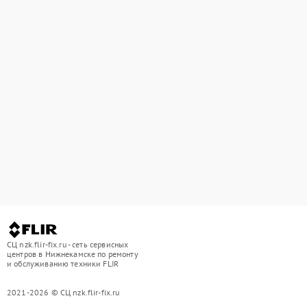
СЦ nzk.flir-fix.ru - сеть сервисных
центров в Нижнекамске по ремонту
и обслуживанию техники FLIR
2021-2026 © СЦ nzk.flir-fix.ru