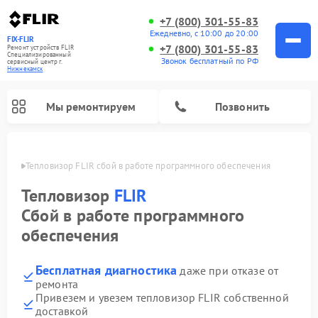
+7 (800) 301-55-83
Ежедневно, с 10:00 до 20:00
FIX-FLIR
+7 (800) 301-55-83
Ремонт устройств FLIR
Специализированный
Звонок бесплатный по РФ
cервисный центр г.
Нижнекамск
Мы ремонтируем
Позвонить
амске
Тепловизор FLIR сбой в работе программного обеспечения
Ремонт цифровых монокуляров FLIR
Тепловизор
FLIR
Сбой в работе программного
обеспечения
Бесплатная диагностика
даже при отказе от
ремонта
Привезем и увезем тепловизор FLIR собственной
доставкой