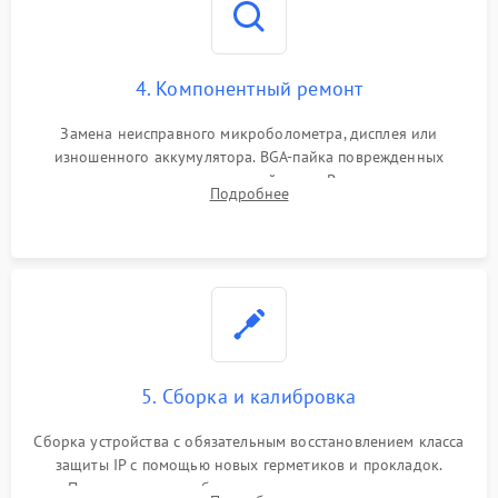
4. Компонентный ремонт
Замена неисправного микроболометра, дисплея или
изношенного аккумулятора. BGA-пайка поврежденных
контроллеров на материнской плате. Восстановление
Подробнее
разъемов и кнопок, замена поврежденных элементов
корпуса.
5. Сборка и калибровка
Сборка устройства с обязательным восстановлением класса
защиты IP с помощью новых герметиков и прокладок.
Программная калибровка матрицы по эталонному