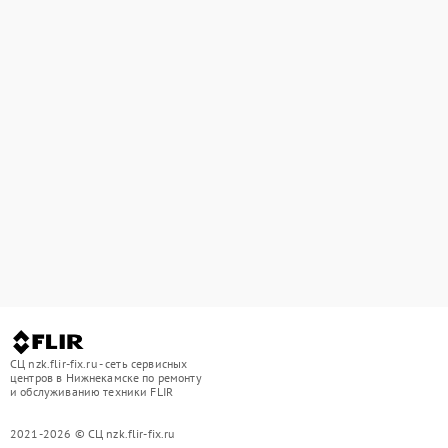
СЦ nzk.flir-fix.ru - сеть сервисных
центров в Нижнекамске по ремонту
и обслуживанию техники FLIR
2021-2026 © СЦ nzk.flir-fix.ru