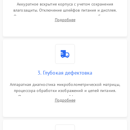
Аккуратное вскрытие корпуса с учетом сохранения
влагозащиты. Отключение шлейфов питания и дисплея.
Очистка внутренних плат от окислов и пыли. Бережная
Подробнее
обработка германиевого объектива специализированными
растворами.
3. Глубокая дефектовка
Аппаратная диагностика микроболометрической матрицы,
процессора обработки изображений и цепей питания.
Проверка целостности шлейфов, модуля памяти и
Подробнее
интерфейсов связи. Выявление сгоревших SMD-компонентов
на плате.