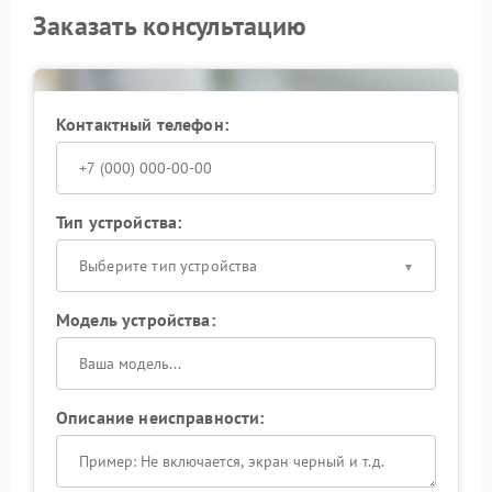
Заказать консультацию
устанавливать обновления только из
официальных источников;
контролировать уровень заряда аккумулятора;
оперативно обращаться в сервисный центр FLIR
при нестабильной работе.
Контактный телефон:
Квалифицированный подход позволяет обеспечить
корректную работу тепловизора и сохранить
точность измерений.
Тип устройства:
Выберите тип устройства
Модель устройства:
Описание неисправности: