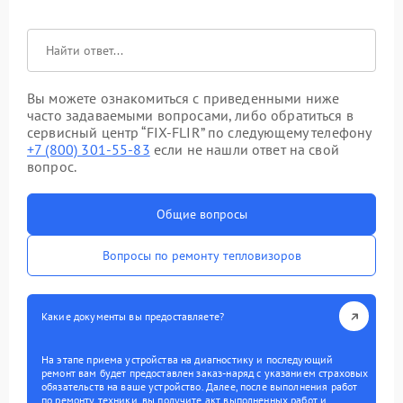
Вы можете ознакомиться с приведенными ниже
часто задаваемыми вопросами, либо обратиться в
сервисный центр “FIX-FLIR” по следующему телефону
+7 (800) 301-55-83
если не нашли ответ на свой
вопрос.
Общие вопросы
Вопросы по ремонту тепловизоров
Какие документы вы предоставляете?
На этапе приема устройства на диагностику и последующий
ремонт вам будет предоставлен заказ-наряд с указанием страховых
обязательств на ваше устройство. Далее, после выполнения работ
по ремонту техники, вы получите акт выполненных работ и