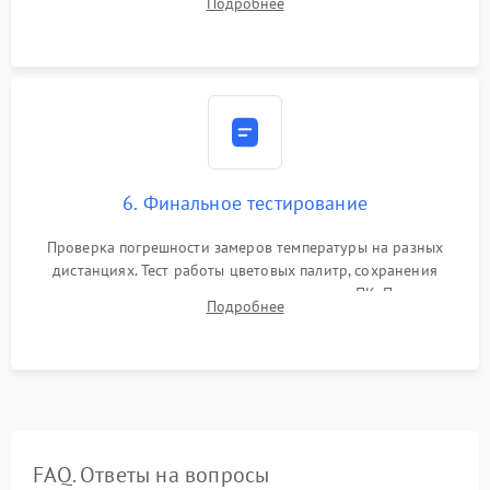
Подробнее
абсолютно черному телу для точного измерения температур.
6. Финальное тестирование
Проверка погрешности замеров температуры на разных
дистанциях. Тест работы цветовых палитр, сохранения
термограмм в память и передачи данных на ПК. Проверка
Подробнее
автономности работы и итоговый контроль качества.
FAQ. Ответы на вопросы