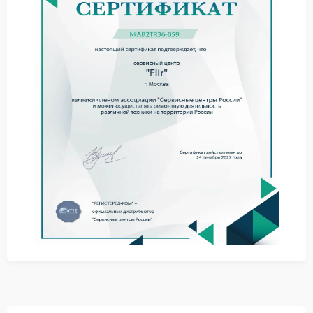
системные уведомления об ошибках.
Игнорирование подобных сигналов способно
привести к полной блокировке устройства.
Причины нарушения работы ПО
На стабильность программной среды тепловизора
влияют следующие факторы:
ошибки при обновлении прошивки;
использование несовместимого программного
обеспечения;
резкие отключения питания.
Ремонт FLIR в таких ситуациях начинается с точной
диагностики программной части и подбора
корректного решения.
Что рекомендуется владельцам
тепловизоров
Для предотвращения повторных сбоев
специалисты рекомендуют: