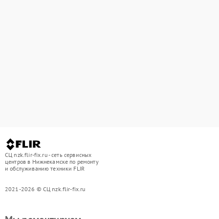
СЦ nzk.flir-fix.ru - сеть сервисных
центров в Нижнекамске по ремонту
и обслуживанию техники FLIR
2021-2026 © СЦ nzk.flir-fix.ru