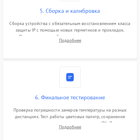
5. Сборка и калибровка
Сборка устройства с обязательным восстановлением класса
защиты IP с помощью новых герметиков и прокладок.
Программная калибровка матрицы по эталонному
Подробнее
абсолютно черному телу для точного измерения температур.
6. Финальное тестирование
Проверка погрешности замеров температуры на разных
дистанциях. Тест работы цветовых палитр, сохранения
термограмм в память и передачи данных на ПК. Проверка
Подробнее
автономности работы и итоговый контроль качества.