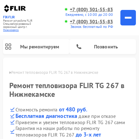
+7 (800) 301-55-83
Ежедневно, с 10:00 до 20:00
FIX-FLIR
+7 (800) 301-55-83
Ремонт устройств FLIR
Специализированный
Звонок бесплатный по РФ
cервисный центр г.
Нижнекамск
Мы ремонтируем
Позвонить
амске
Ремонт тепловизора FLIR TG 267 в Нижнекамске
Ремонт цифровых монокуляров FLIR
Ремонт тепловизора FLIR TG 267 в
Нижнекамске
от 480 руб.
Стоимость ремонта
Бесплатная диагностика
даже при отказе
Привезем и увезем тепловизор FLIR TG 267 сами
Гарантия на наши работы по ремонту
до 3-х лет
тепловизоров FLIR TG 267