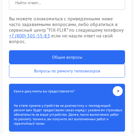
Вы можете ознакомиться с приведенными ниже
часто задаваемыми вопросами, либо обратиться в
сервисный центр “FIX-FLIR” по следующему телефону
+7 (800) 301-55-83
если не нашли ответ на свой
вопрос.
Общие вопросы
Вопросы по ремонту тепловизоров
Какие документы вы предоставляете?
На этапе приема устройства на диагностику и последующий
ремонт вам будет предоставлен заказ-наряд с указанием страховых
обязательств на ваше устройство. Далее, после выполнения работ
по ремонту техники, вы получите акт выполненных работ и
гарантийный талон.