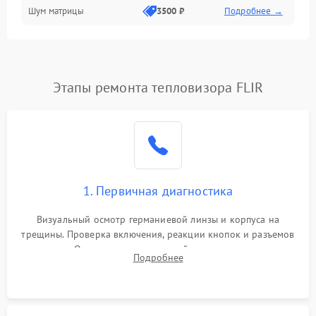
Шум матрицы
3500 ₽
Подробнее →
Проблемы питания
Температурные проблемы
Сбои коммуникаций и интерфейсов
Этапы ремонта тепловизора FLIR
Программные сбои
Проблемы с объективом
1. Первичная диагностика
Экран (дисплей)
Визуальный осмотр германиевой линзы и корпуса на
трещины. Проверка включения, реакции кнопок и разъемов
зарядки. Оценка вывода тепловой сигнатуры на экран,
Подробнее
проверка базовых функций и считывание системных
ошибок.