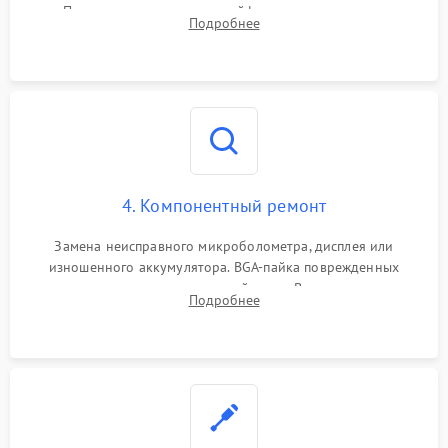
Проверка целостности шлейфов, модуля памяти и
Подробнее
интерфейсов связи. Выявление сгоревших SMD-компонентов
на плате.
4. Компонентный ремонт
Замена неисправного микроболометра, дисплея или
изношенного аккумулятора. BGA-пайка поврежденных
контроллеров на материнской плате. Восстановление
Подробнее
разъемов и кнопок, замена поврежденных элементов
корпуса.