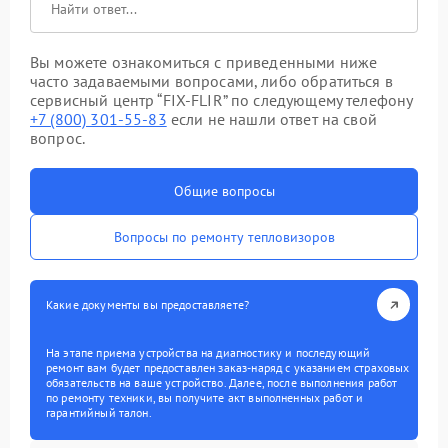
Вы можете ознакомиться с приведенными ниже
часто задаваемыми вопросами, либо обратиться в
сервисный центр “FIX-FLIR” по следующему телефону
+7 (800) 301-55-83
если не нашли ответ на свой
вопрос.
Общие вопросы
Вопросы по ремонту тепловизоров
Какие документы вы предоставляете?
На этапе приема устройства на диагностику и последующий
ремонт вам будет предоставлен заказ-наряд с указанием страховых
обязательств на ваше устройство. Далее, после выполнения работ
по ремонту техники, вы получите акт выполненных работ и
гарантийный талон.