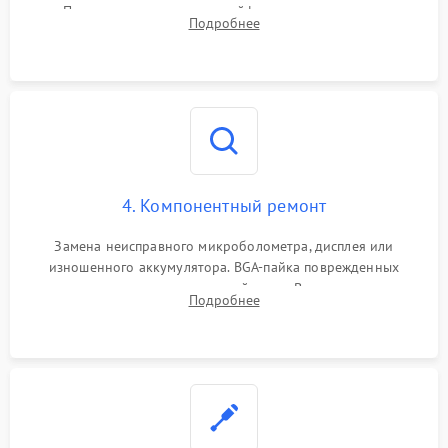
Проверка целостности шлейфов, модуля памяти и
Подробнее
интерфейсов связи. Выявление сгоревших SMD-компонентов
на плате.
4. Компонентный ремонт
Замена неисправного микроболометра, дисплея или
изношенного аккумулятора. BGA-пайка поврежденных
контроллеров на материнской плате. Восстановление
Подробнее
разъемов и кнопок, замена поврежденных элементов
корпуса.