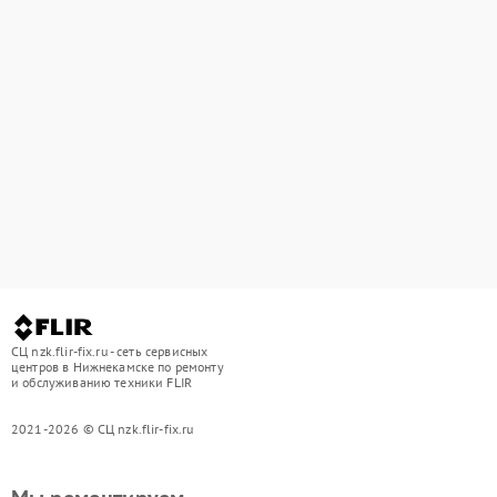
СЦ nzk.flir-fix.ru - сеть сервисных
центров в Нижнекамске по ремонту
и обслуживанию техники FLIR
2021-2026 © СЦ nzk.flir-fix.ru