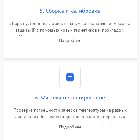
5. Сборка и калибровка
Сборка устройства с обязательным восстановлением класса
защиты IP с помощью новых герметиков и прокладок.
Программная калибровка матрицы по эталонному
Подробнее
абсолютно черному телу для точного измерения температур.
6. Финальное тестирование
Проверка погрешности замеров температуры на разных
дистанциях. Тест работы цветовых палитр, сохранения
термограмм в память и передачи данных на ПК. Проверка
Подробнее
автономности работы и итоговый контроль качества.