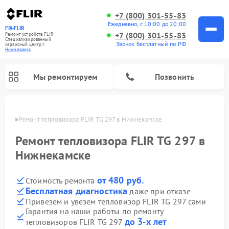
+7 (800) 301-55-83
Ежедневно, с 10:00 до 20:00
FIX-FLIR
+7 (800) 301-55-83
Ремонт устройств FLIR
Специализированный
Звонок бесплатный по РФ
cервисный центр г.
Нижнекамск
Мы ремонтируем
Позвонить
амске
Ремонт тепловизора FLIR TG 297 в Нижнекамске
Ремонт цифровых монокуляров FLIR
Ремонт тепловизора FLIR TG 297 в
Нижнекамске
от 480 руб.
Стоимость ремонта
Бесплатная диагностика
даже при отказе
Привезем и увезем тепловизор FLIR TG 297 сами
Гарантия на наши работы по ремонту
до 3-х лет
тепловизоров FLIR TG 297