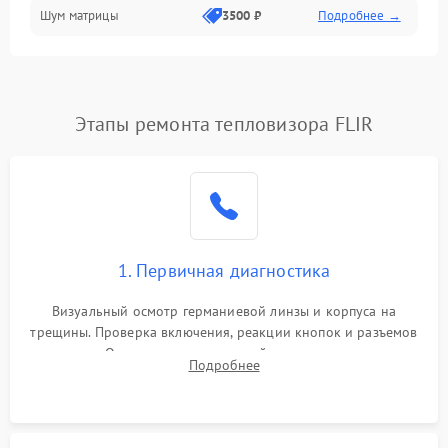
Шум матрицы
3500 ₽
Подробнее →
Проблемы питания
Температурные проблемы
Сбои коммуникаций и интерфейсов
Этапы ремонта тепловизора FLIR
Программные сбои
Проблемы с объективом
1. Первичная диагностика
Экран (дисплей)
Визуальный осмотр германиевой линзы и корпуса на
трещины. Проверка включения, реакции кнопок и разъемов
зарядки. Оценка вывода тепловой сигнатуры на экран,
Подробнее
проверка базовых функций и считывание системных
ошибок.