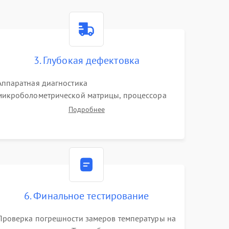
3. Глубокая дефектовка
Аппаратная диагностика
микроболометрической матрицы, процессора
обработки изображений и цепей питания.
Подробнее
Проверка целостности шлейфов, модуля памяти
и интерфейсов связи. Выявление сгоревших
SMD-компонентов на плате.
6. Финальное тестирование
Проверка погрешности замеров температуры на