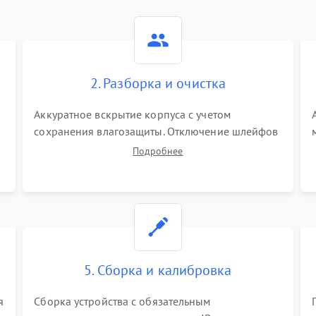
2. Разборка и очистка
Аккуратное вскрытие корпуса с учетом
сохранения влагозащиты. Отключение шлейфов
питания и дисплея. Очистка внутренних плат от
Подробнее
окислов и пыли. Бережная обработка
германиевого объектива специализированными
растворами.
5. Сборка и калибровка
я
Сборка устройства с обязательным