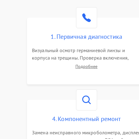
1. Первичная диагностика
Визуальный осмотр германиевой линзы и
корпуса на трещины. Проверка включения,
реакции кнопок и разъемов зарядки. Оценка
Подробнее
вывода тепловой сигнатуры на экран, проверка
базовых функций и считывание системных
ошибок.
4. Компонентный ремонт
Замена неисправного микроболометра, диспле