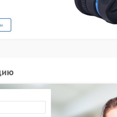
ны
цию