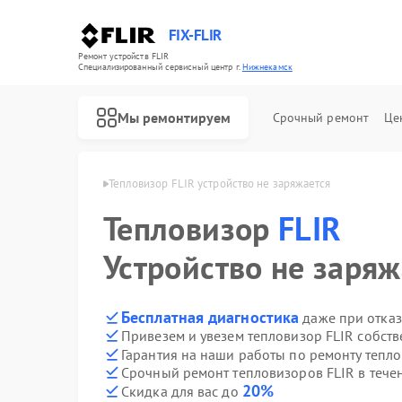
FIX-FLIR
Ремонт устройств FLIR
Специализированный cервисный центр г.
Нижнекамск
Мы ремонтируем
Срочный ремонт
Це
FLIR в Нижнекамске
Тепловизор FLIR устройство не заряжается
Тепловизор
Ремонт цифровых монокуляров FLIR
FLIR
Устройство не заряж
Бесплатная диагностика
даже при отказ
Привезем и увезем тепловизор FLIR собст
Гарантия на наши работы по ремонту тепл
Срочный ремонт тепловизоров FLIR в тече
20%
Скидка для вас до