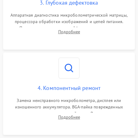
3. Глубокая дефектовка
Аппаратная диагностика микроболометрической матрицы,
процессора обработки изображений и цепей питания.
Проверка целостности шлейфов, модуля памяти и
Подробнее
интерфейсов связи. Выявление сгоревших SMD-компонентов
на плате.
4. Компонентный ремонт
Замена неисправного микроболометра, дисплея или
изношенного аккумулятора. BGA-пайка поврежденных
контроллеров на материнской плате. Восстановление
Подробнее
разъемов и кнопок, замена поврежденных элементов
корпуса.