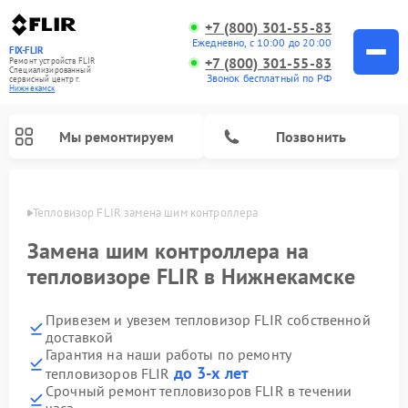
+7 (800) 301-55-83
Ежедневно, с 10:00 до 20:00
FIX-FLIR
+7 (800) 301-55-83
Ремонт устройств FLIR
Специализированный
Звонок бесплатный по РФ
cервисный центр г.
Нижнекамск
Мы ремонтируем
Позвонить
амске
Тепловизор FLIR замена шим контроллера
Ремонт цифровых монокуляров FLIR
Замена шим контроллера на
тепловизоре FLIR в Нижнекамске
Привезем и увезем тепловизор FLIR собственной
доставкой
Гарантия на наши работы по ремонту
до 3-х лет
тепловизоров FLIR
Срочный ремонт тепловизоров FLIR в течении