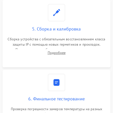
5. Сборка и калибровка
Сборка устройства с обязательным восстановлением класса
защиты IP с помощью новых герметиков и прокладок.
Программная калибровка матрицы по эталонному
Подробнее
абсолютно черному телу для точного измерения температур.
6. Финальное тестирование
Проверка погрешности замеров температуры на разных