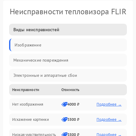
Неисправности тепловизора FLIR
Виды неисправностей
Изображение
Механические повреждения
Электронные и аппаратные сбои
Неисправности
Стоимость
Неисправности сенсора и оптики
Нет изображения
4000 ₽
Подробнее →
Программные ошибки
Искажение картинки
3500 ₽
Подробнее →
Электропитание
Низкая чувствительность
3500 ₽
Подробнее →