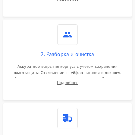
проверка базовых функций и считывание системных
ошибок.
2. Разборка и очистка
Аккуратное вскрытие корпуса с учетом сохранения
влагозащиты. Отключение шлейфов питания и дисплея.
Очистка внутренних плат от окислов и пыли. Бережная
Подробнее
обработка германиевого объектива специализированными
растворами.