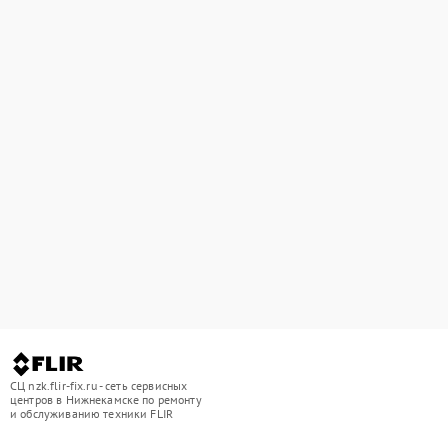
СЦ nzk.flir-fix.ru - сеть сервисных
центров в Нижнекамске по ремонту
и обслуживанию техники FLIR