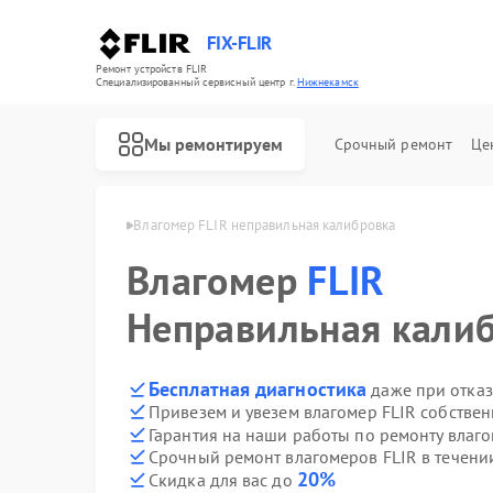
FIX-FLIR
Ремонт устройств FLIR
Специализированный cервисный центр г.
Нижнекамск
Мы ремонтируем
Срочный ремонт
Це
FLIR в Нижнекамске
Влагомер FLIR неправильная калибровка
Влагомер
Ремонт цифровых монокуляров FLIR
FLIR
Неправильная кали
Бесплатная диагностика
даже при отказ
Привезем и увезем влагомер FLIR собстве
Гарантия на наши работы по ремонту влаг
Срочный ремонт влагомеров FLIR в течени
20%
Скидка для вас до