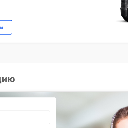
ны
цию