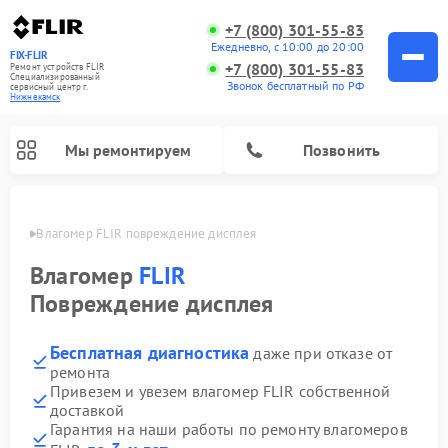
+7 (800) 301-55-83
Ежедневно, с 10:00 до 20:00
FIX-FLIR
+7 (800) 301-55-83
Ремонт устройств FLIR
Специализированный
Звонок бесплатный по РФ
cервисный центр г.
Нижнекамск
Мы ремонтируем
Позвонить
амске
Влагомер FLIR повреждение дисплея
Ремонт цифровых монокуляров FLIR
Влагомер
FLIR
Повреждение дисплея
Бесплатная диагностика
даже при отказе от
ремонта
Привезем и увезем влагомер FLIR собственной
доставкой
Гарантия на наши работы по ремонту влагомеров