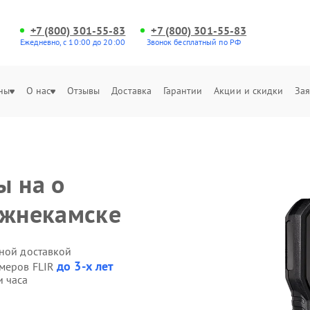
+7 (800) 301-55-83
+7 (800) 301-55-83
Ежедневно, с 10:00 до 20:00
Звонок бесплатный по РФ
ны
О нас
Отзывы
Доставка
Гарантии
Акции и скидки
Зая
ы на о
ижнекамске
нной доставкой
до 3-х лет
омеров FLIR
и часа