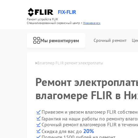
FIX-FLIR
Ремонт устройств FLIR
Специализированный cервисный центр г.
Нижнекамск
Мы ремонтируем
Срочный ремонт
Це
FLIR в Нижнекамске
Влагомер FLIR ремонт электроплаты
Ремонт цифровых монокуляров FLIR
Ремонт электроплат
влагомере FLIR в Н
Привезем и увезем влагомер FLIR собстве
Гарантия на наши работы по ремонту влаг
Срочный ремонт влагомеров FLIR в течени
20%
Скидка для вас до
Получите 1500 рублей на ремонт